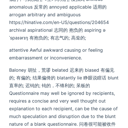
anomalous 反常的 annoyed applicable 适用的
arrogan arbitrary and ambiguous
https://hinative.com/en-US/questions/204654
archival aspirational 志同的 抱负的 aspiring ə
ˈspaɪərɪŋ 有抱负的; 有志气的; 高耸的;
attentive Awful awkward causing or feeling
embarrassment or inconvenience.
Baloney 胡扯，荒谬 belated 迟来的 biased 有偏见
的; 有偏的; 结果偏倚的 blatantly lie 睁眼说瞎话 blunt
直率的; 迟钝的; 钝的，不锋利的; 呆板的
Questionnaire may well be ignored by recipients,
requires a concise and very well thought out
explanation to each recipient, can be the cause of
much speculation and disruption due to the blunt
nature of a blank questionnaire. 问卷很可能被收件