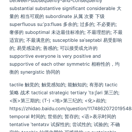
between-subsequently-and-consequently
substantial substantive significant considerable 大
量的 相当可观的 subordinate 从属 次要 下级
superfluous su:ˈpɜ:fluəs 多余的; 过多的; 不必要的;
奢侈的 suboptimal 未达最佳标准的; 不最理想的; 不最
适宜的; 不最满意的; susceptible səˈseptəbl 易受影响
的; 易受感染的; 善感的; 可以接受或允许的
supportive everyone is very positive and
supportive of each other symmetric 相称性的，均
衡的 synergistic 协同的
tactile 触觉的; 触觉感知的; 能触知的; 有形的 tactic
策略 战术 tactical strategic tertiary ˈtɜ:ʃəri 第三的;
<医>第三期的; (T-) <地>第三纪的; <化>叔的;
https://zhidao.baidu.com/question/1174862072019548
temporal 时间的; 世俗的; 暂存的; <语>表示时间的
tentative ˈtentətɪv 试探性的; 尝试性的; 试验的; 不确