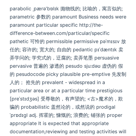
parabolic ˌpærə'bɒlɪk 抛物线的; 比喻的，寓言似的;
parametric 参数的 paramount Business needs were
paramount particular specific http://the-
difference-between.com/particular/specific
pathetic 可怜的 permissible permissive pəˈmɪsɪv 放
任的; 容许的; 宽大的; 自由的 pedantic pɪˈdæntɪk 卖
弄学问的; 学究式的，迂腐的; 卖弄笔墨 persuasive
pervasive 普遍的 渗透的 pesudo sju:dəʊ 虚伪的 假
的 pesudocode picky plausible pre-emptive 先发制
人的； 抢先的 prevalent - widespread in a
particular area or at a particular time prestigious
[preˈstɪdʒəs] 受尊敬的，有声望的; <古>魔术的，欺
骗的 probabilistic 盖然论的，或然说的 prodigal
ˈprɒdɪgl adj. 挥霍的; 慷慨的; 浪费的; 铺张的 proper
appropriate It is expected that appropriate
documentation,reviewing and testing activities will