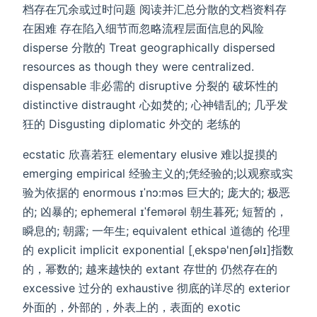
档存在冗余或过时问题 阅读并汇总分散的文档资料存
在困难 存在陷入细节而忽略流程层面信息的风险
disperse 分散的 Treat geographically dispersed
resources as though they were centralized.
dispensable 非必需的 disruptive 分裂的 破坏性的
distinctive distraught 心如焚的; 心神错乱的; 几乎发
狂的 Disgusting diplomatic 外交的 老练的
ecstatic 欣喜若狂 elementary elusive 难以捉摸的
emerging empirical 经验主义的;凭经验的;以观察或实
验为依据的 enormous ɪˈnɔ:məs 巨大的; 庞大的; 极恶
的; 凶暴的; ephemeral ɪˈfemərəl 朝生暮死; 短暂的，
瞬息的; 朝露; 一年生; equivalent ethical 道德的 伦理
的 explicit implicit exponential [ˌekspə'nenʃəlɪ]指数
的，幂数的; 越来越快的 extant 存世的 仍然存在的
excessive 过分的 exhaustive 彻底的详尽的 exterior
外面的，外部的，外表上的，表面的 exotic