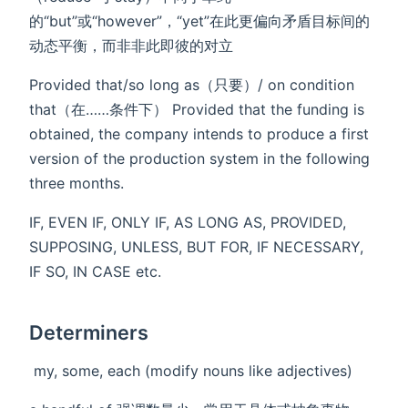
的“but”或“however”，“yet”在此更偏向‌矛盾目标间的
动态平衡‌，而非非此即彼的对立
Provided that/so long as（只要）/ on condition
that（在……条件下） Provided that the funding is
obtained, the company intends to produce a first
version of the production system in the following
three months.
IF, EVEN IF, ONLY IF, AS LONG AS, PROVIDED,
SUPPOSING, UNLESS, BUT FOR, IF NECESSARY,
IF SO, IN CASE etc.
​​Determiners
​​ my, some, each (modify nouns like adjectives)