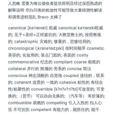
人忽略 需要为每位接收者提供简明且经过深思熟虑的
解释说明 空白问卷的粗放性可能导致大量猜测性解读
和调查进程混乱 Bravo 太棒了
canonical [kəˈnɒnɪkl] 权威 canonical kəˈnɒnɪkl权威
的; 见于<圣经>正经篇目的; 大教堂教士的; 按照教规
的; catastrophic 灾难的; 惨重的，悲惨结局的;
chronological [ˌkrɒnəˈlɒdʒɪkl] 按时间顺序 cosmetic
美容的; 化妆用的; 装点门面的; 表面的 costly
commemorative 纪念的 compliant coarse 粗糙的
collateral 并行的 附属的 旁系的 concise 简洁
conscious 神志清醒的 自觉地 coupled 连结的，联系
的; coherent 连贯的 一致的 cohesive 粘性的 有结合
性/粘聚性的 convertible [k?n?v?:t?bl]可改变的; 可变
换的; （货币） 可以自由兑换的; （汽车等） 有折篷的;
combustible 易燃的 compelling 引人入胜的 扣人心
弦 不可抗拒 competent 有能力的，能胜任的; 能干