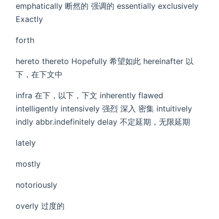
emphatically 断然的 强调的 essentially exclusively
Exactly
forth
hereto thereto Hopefully 希望如此 hereinafter 以
下，在下文中
infra 在下，以下，下文 inherently flawed
intelligently intensively 强烈 深入 密集 intuitively
indly abbr.indefinitely delay 不定延期，无限延期
lately
mostly
notoriously
overly 过度的