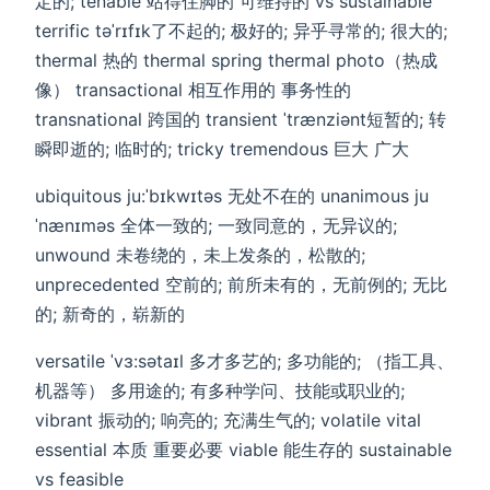
定的; tenable 站得住脚的 可维持的 vs sustainable
terrific təˈrɪfɪk了不起的; 极好的; 异乎寻常的; 很大的;
thermal 热的 thermal spring thermal photo（热成
像） transactional 相互作用的 事务性的
transnational 跨国的 transient ˈtrænziənt短暂的; 转
瞬即逝的; 临时的; tricky tremendous 巨大 广大
ubiquitous ju:ˈbɪkwɪtəs 无处不在的 unanimous ju
ˈnænɪməs 全体一致的; 一致同意的，无异议的;
unwound 未卷绕的，未上发条的，松散的;
unprecedented 空前的; 前所未有的，无前例的; 无比
的; 新奇的，崭新的
versatile ˈvɜ:sətaɪl 多才多艺的; 多功能的; （指工具、
机器等） 多用途的; 有多种学问、技能或职业的;
vibrant 振动的; 响亮的; 充满生气的; volatile vital
essential 本质 重要必要 viable 能生存的 sustainable
vs feasible