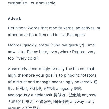
customize - customisable
Adverb
Definition:​​ Words that modify verbs, adjectives, or
other adverbs (often end in -ly). ​​Examples:​​
Manner: quickly, softly ("She ran ​​quickly​​") Time:
now, later Place: here, everywhere Degree: very,
too ("​​Very​​ cold")
Absolutely accordingly Usually trust is not that
high, therefore your goal is to pinpoint hotspots
of distrust and manage accordingly adversely 逆
地，反对地; 不利地; 有害地 allegedly 据说
analogously ə'næləgəslɪ 类似地，近似地 anyhow
无论如何; 总之; 不管怎样; 随随便便 anyway aptly
arguably 可争辩的