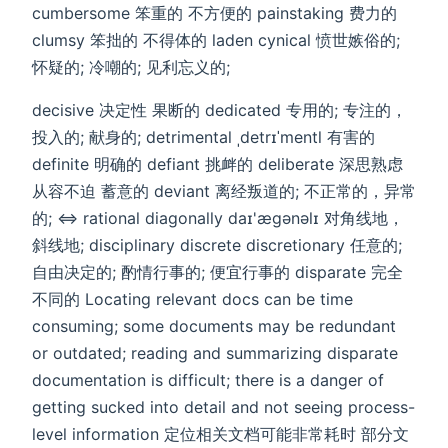
cumbersome 笨重的 不方便的 painstaking 费力的
clumsy 笨拙的 不得体的 laden cynical 愤世嫉俗的;
怀疑的; 冷嘲的; 见利忘义的;
decisive 决定性 果断的 dedicated 专用的; 专注的，
投入的; 献身的; detrimental ˌdetrɪˈmentl 有害的
definite 明确的 defiant 挑衅的 deliberate 深思熟虑
从容不迫 蓄意的 deviant 离经叛道的; 不正常的，异常
的; <=> rational diagonally daɪ'æɡənəlɪ 对角线地，
斜线地; disciplinary discrete discretionary 任意的;
自由决定的; 酌情行事的; 便宜行事的 disparate 完全
不同的 Locating relevant docs can be time
consuming; some documents may be redundant
or outdated; reading and summarizing disparate
documentation is difficult; there is a danger of
getting sucked into detail and not seeing process-
level information 定位相关文档可能非常耗时 部分文