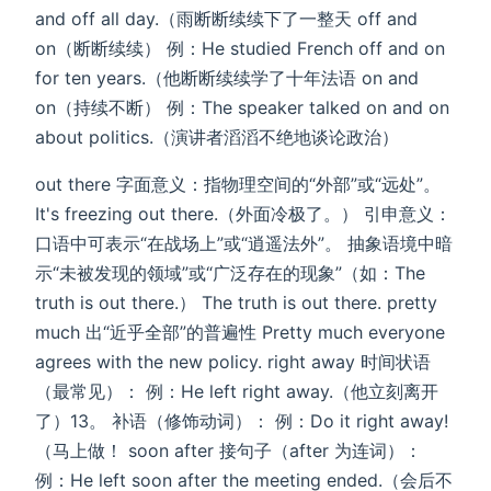
and off all day.（雨断断续续下了一整天 ‌off and
on‌（断断续续） 例：He studied French off and on
for ten years.（他断断续续学了十年法语 ‌on and
on‌（持续不断） 例：The speaker talked on and on
about politics.（演讲者滔滔不绝地谈论政治）
out there 字面意义‌：指物理空间的“外部”或“远处”。
It's freezing ‌out there‌.（外面冷极了。） ‌引申意义‌：
口语中可表示“在战场上”或“逍遥法外”。 抽象语境中暗
示“未被发现的领域”或“广泛存在的现象”（如：The
truth is ‌out there‌.） The truth is ‌out there‌. pretty
much 出“近乎全部”的普遍性 Pretty much everyone
agrees with the new policy. right away ‌时间状语‌
（最常见）： 例：He left right away.（他立刻离开
了）13。 ‌补语‌（修饰动词）： 例：Do it right away!
（马上做！ soon after ‌接句子‌（after 为连词）：
例：He left soon after the meeting ended.（会后不