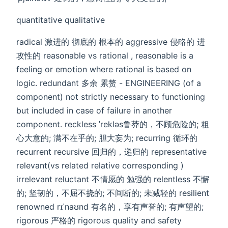
quantitative qualitative
radical 激进的 彻底的 根本的 aggressive 侵略的 进
攻性的 reasonable vs rational , reasonable is a
feeling or emotion where rational is based on
logic. redundant 多余 累赘 - ENGINEERING (of a
component) not strictly necessary to functioning
but included in case of failure in another
component. reckless ˈrekləs鲁莽的，不顾危险的; 粗
心大意的; 满不在乎的; 胆大妄为; recurring 循环的
recurrent recursive 回归的，递归的 representative
relevant(vs related relative corresponding )
irrelevant reluctant 不情愿的 勉强的 relentless 不懈
的; 坚韧的，不屈不挠的; 不间断的; 未减轻的 resilient
renowned rɪˈnaʊnd 有名的，享有声誉的; 有声望的;
rigorous 严格的 rigorous quality and safety