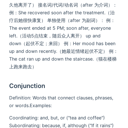
久他离开了） ‌接名词/代词/动名词‌（after 为介词）：
例：She recovered soon after the treatment.（治
疗后她很快康复） ‌单独使用‌（after 为副词）： 例：
The event ended at 5 PM; soon after, everyone
left.（活动5点结束，随后众人离开） ‌up and
down‌（起伏不定；来回） 例：Her mood has been
up and down recently.（她最近情绪起伏不定） 例：
The cat ran up and down the staircase.（猫在楼梯
上跑来跑去）
Conjunction
Definition:​​ Words that connect clauses, phrases,
or words. ​​Examples:​​
Coordinating: and, but, or ("tea ​​and​​ coffee")
Subordinating: because, if, although ("​​If​​ it rains")