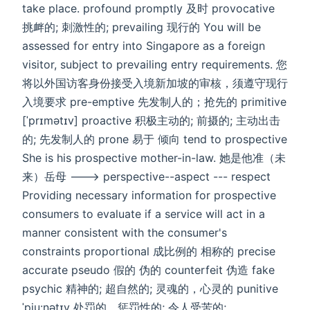
take place. profound promptly 及时 provocative
挑衅的; 刺激性的; prevailing 现行的 You will be
assessed for entry into Singapore as a foreign
visitor, subject to prevailing entry requirements. 您
将以外国访客身份接受入境新加坡的审核，‌须遵守‌现行
入境要求 pre-emptive 先发制人的；抢先的 primitive
[ˈprɪmətɪv] proactive 积极主动的; 前摄的; 主动出击
的; 先发制人的 prone 易于 倾向 tend to prospective
She is his prospective mother-in-law. 她是他准（未
来）岳母 ---> perspective--aspect --- respect
Providing necessary information for prospective
consumers to evaluate if a service will act in a
manner consistent with the consumer's
constraints proportional 成比例的 相称的 precise
accurate pseudo 假的 伪的 counterfeit 伪造 fake
psychic 精神的; 超自然的; 灵魂的，心灵的 punitive
ˈpju:nətɪv 处罚的，惩罚性的; 令人受苦的;