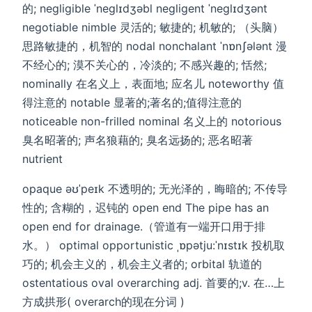
的; negligible ˈneglɪdʒəbl negligent ˈneglɪdʒənt
negotiable nimble 灵活的; 敏捷的; 机敏的; （头脑）
思路敏捷的，机智的 nodal nonchalant ˈnɒnʃələnt 漫
不经心的; 漠不关心的，冷淡的; 不感兴趣的; 恬然;
nominally 在名义上，表面地; 应名儿 noteworthy 值
得注意的 notable 显著的;著名的;值得注意的
noticeable non-frilled nominal 名义上的 notorious
臭名昭著的; 声名狼藉的; 臭名远扬的; 恶名昭著
nutrient
opaque əʊˈpeɪk 不透明的; 无光泽的，晦暗的; 不传导
性的; 含糊的，迟钝的 open end The pipe has an
open end for drainage.（管道有一端开口用于排
水。） optimal opportunistic ˌɒpətju:ˈnɪstɪk 投机取
巧的; 机会主义的，机会主义者的; orbital 轨道的
ostentatious oval overarching adj. 首要的;v. 在…上
方成拱形( overarch的现在分词 )