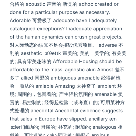
合格的 acoustic 声音的 听觉的 adhoc created or
done for a particular purpose as necessary.
Adorable 可爱极了 adequate have I adequately
catalogued exceptions? Inadequate appreciation
of the human dynamics can crush great projects.
对人际动态的认知不足会摧毁优秀项目。 adverse 不
利的 aesthetic i:sˈθetɪk 审美的; 美的，美学的; 有关美
的; 具有审美趣味的 Affordable Housing should be
affordable to the mass. agnostic akin Almost 差不
多了 allied 同盟的 ambiguous amenable 经得起检
验，顺从的 amiable Amazing 太神奇了 ambient 环
境; 周围的，包围着的; 产生轻松氛围的 amenable 负
责的; 易控制的; 经得起检验（或考查）的; 可用某种方
式处理的 anecdotal Anecdotal evidence suggests
that sales in Europe have slipped. ancillary æn
ˈsɪləri 辅助的; 附属的; 补充的; 附加的; analogous 相
似的，可比拟的; <生>同功的; 模拟式 anxious