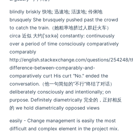
blindly briskly 快地; 迅速地; 活泼地; 伶俐地
brusquely She brusquely pushed past the crowd
to catch the train.（她粗率地挤过人群赶火车）
circa 近似 大约[ˈsɜ:kə] constantly: continuously
over a period of time consciously comparatively
comparably
http://english.stackexchange.com/questions/254248/t
difference-between-comparably-and-
comparatively curt His curt "No." ended the
conversation.（他一句简短的“不行”终结了对话）
deliberately consciously and intentionally; on
purpose. Definitely diametrically 完全的，正好相反
的 we hold diametrically opposed views
easily - Change management is easily the most
difficult and complex element in the project mix.