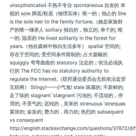
unsophisticated 不熟不专业 spontaneous 自发的 本
能的 sole 脚底/鞋底（物理实体）唯一的；独占的 She
is the ‌sole‌ heir to the family fortune.（她是家族财
产的唯一继承人 solitary 独自的，独立的; 单个的; 唯
一的; 隐居的 He lived ‌solitarily‌ in the forest for
years.（他在森林中独自生活多年） spatial 空间的;
存在于空间的; 受空间条件限制的; 占大篇幅的
squiggly 弯弯曲曲的 statutory 法定的；依法必须执
行的 The FCC has no ‌statutory‌ authority to
regulate the Internet.（联邦通信委员会无权依法监管
互联网） Stingy!——小气鬼! stale 陈腐的; 不新鲜的;
走了味的 stagnant ˈstægnənt 污浊的; 不流动的，停
滞的; 不景气的; 迟钝的，呆笨的 strenuous ˈstrenjuəs
紧张的; 奋发的; 费力的，用力的; 热烈的 subsequent
vs consequent
http://english.stackexchange.com/questions/37872/dif