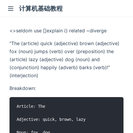
计算机基础教程
<>seldom use []explain () related ~diverge
"The (article) quick (adjective) brown (adjective)
fox (noun) jumps (verb) over (preposition) the
(article) lazy (adjective) dog (noun) and
(conjunction) happily (adverb) barks (verb)!"
(interjection)
Breakdown:
Article: The

Adjective: quick, brown, lazy

Noun: fox, dog
