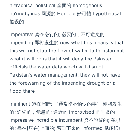
hierachical holistical 全面的 homogenous
hə'mɒdʒənəs 同源的 Horrible 好可怕 hypothetical
假设的
imperative 势在必行的; 必要的，不可避免的
impending 即将发生的 now what this means is that
this will not stop the flow of water to Pakistan but
what it will do is that it will deny the Pakistan
officials the water data which will disrupt
Pakistan's water management, they will not have
the forewarning of the impending drought or a
flood there
imminent 迫在眉睫; （通常指不愉快的事） 即将发生
的; 迫切的，危急的; 逼近的 improvised 临时做的
Impressive Incredible incumbent 义不容辞的; 在职
的; 靠在[压在]上面的; 弯垂下来的 informed 见多识广