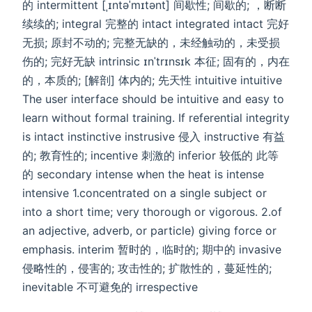
的 intermittent [ˌɪntəˈmɪtənt] 间歇性; 间歇的; ，断断
续续的; integral 完整的 intact integrated intact 完好
无损; 原封不动的; 完整无缺的，未经触动的，未受损
伤的; 完好无缺 intrinsic ɪnˈtrɪnsɪk 本征; 固有的，内在
的，本质的; [解剖] 体内的; 先天性 intuitive intuitive
The user interface should be intuitive and easy to
learn without formal training. If referential integrity
is intact instinctive instrusive 侵入 instructive 有益
的; 教育性的; incentive 刺激的 inferior 较低的 此等
的 secondary intense when the heat is intense
intensive 1.concentrated on a single subject or
into a short time; very thorough or vigorous. 2.of
an adjective, adverb, or particle) giving force or
emphasis. interim 暂时的，临时的; 期中的 invasive
侵略性的，侵害的; 攻击性的; 扩散性的，蔓延性的;
inevitable 不可避免的 irrespective