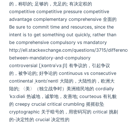
的，称职的; 足够的，充足的; 有决定权的
competitive competitive pressure competitive
advantage complementary comprehensive 全面的
Be sure to commit time and resources, since the
intent is to get something out quickly, rather than
be comprehensive compulsory vs mandatory
http://ell.stackexchange.com/questions/3715/differenc
between-mandatory-and-compulsory
controversial [ˌkɒntrəˈvɜ:ʃl] 有争议的，引起争议
的，被争论的; 好争论的 continuous vs consecutive
continental ˌkɒntɪˈnentl 大陆的，大陆性的，欧洲大
陆的; 〈美〉（独立战争时）美洲殖民地的 cordially
ˈkɔ:diəli 热诚地，诚挚地，友善地; courteous 有礼貌
的 creepy crucial critical crumbling 摇摇欲坠
cryptographic 关于暗号的，用密码写的 critical 挑剔
的-决定性的 crucial 决定性的