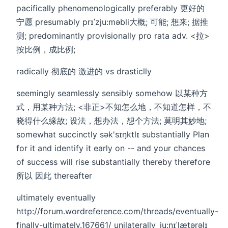
pacifically phenomenologically preferably 更好的
宁愿 presumably prɪˈzju:məbli大概; 可能; 想来; 据推
测; predominantly provisionally pro rata adv. <拉>
按比例，成比例;
radically 彻底的 激进的 vs drasticlly
seemingly seamlessly sensibly somehow 以某种方
式，用某种方法; <非正>不知怎么地，不知道怎样，不
晓得什么缘故; 设法，想办法，想个方法; 莫明其妙地;
somewhat succinctly sək'sɪŋktlɪ substantially Plan
for it and identify it early on -- and your chances
of success will rise substantially thereby therefore
所以 因此 thereafter
ultimately eventually
http://forum.wordreference.com/threads/eventually-
finally-ultimately.167661/ unilaterally ˌju:nɪˈlætərəlɪ