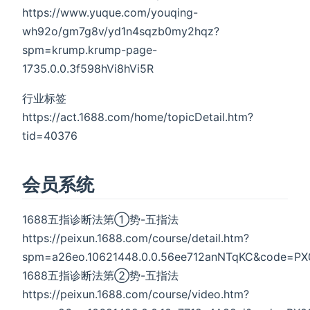
https://www.yuque.com/youqing-
wh92o/gm7g8v/yd1n4sqzb0my2hqz?
spm=krump.krump-page-
1735.0.0.3f598hVi8hVi5R
行业标签
https://act.1688.com/home/topicDetail.htm?
tid=40376
会员系统
1688五指诊断法第①势-五指法
https://peixun.1688.com/course/detail.htm?
spm=a26eo.10621448.0.0.56ee712anNTqKC&code=P
1688五指诊断法第②势-五指法
https://peixun.1688.com/course/video.htm?