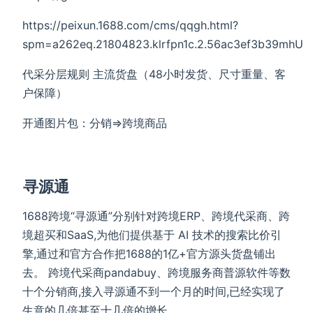
https://peixun.1688.com/cms/qqgh.html?
spm=a262eq.21804823.klrfpn1c.2.56ac3ef3b39mhU
代采分层规则 主流货盘（48小时发货、尺寸重量、客
户保障）
开通图片包：分销=>跨境商品
寻源通
1688跨境“寻源通”分别针对跨境ERP、跨境代采商、跨
境超买和SaaS,为他们提供基于 AI 技术的搜索比价引
擎,通过和官方合作把1688的1亿+官方源头货盘铺出
去。 跨境代采商pandabuy、跨境服务商普源软件等数
十个分销商,接入寻源通不到一个月的时间,已经实现了
生意的几倍甚至十几倍的增长