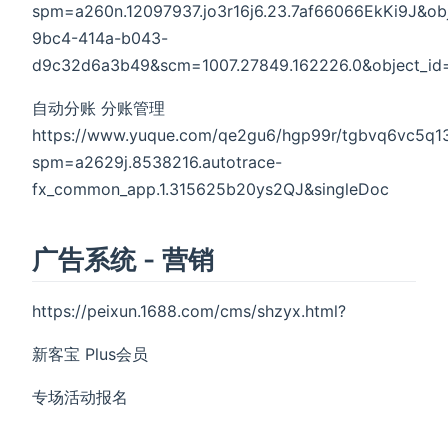
spm=a260n.12097937.jo3r16j6.23.7af66066EkKi9J&ob
9bc4-414a-b043-
d9c32d6a3b49&scm=1007.27849.162226.0&object_id=
自动分账 分账管理
https://www.yuque.com/qe2gu6/hgp99r/tgbvq6vc5q1
spm=a2629j.8538216.autotrace-
fx_common_app.1.315625b20ys2QJ&singleDoc
广告系统 - 营销
https://peixun.1688.com/cms/shzyx.html?
新客宝 Plus会员
专场活动报名