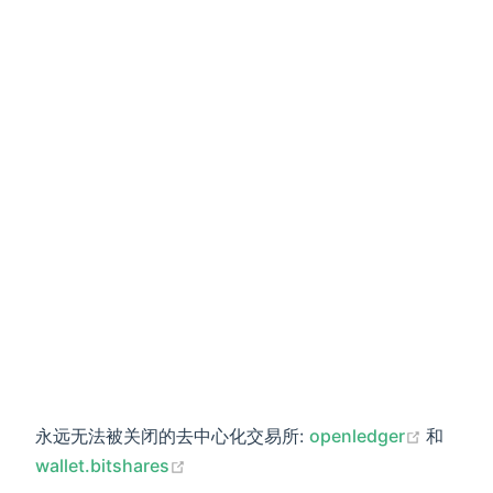
(opens
永远无法被关闭的去中心化交易所:
openledger
和
(opens new window)
wallet.bitshares