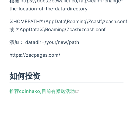
根据 https://docs.zecwallet.co/faq/#can-i-change-
the-location-of-the-data-directory
%HOMEPATH%\AppData\Roaming\Zcash\zcash.conf
或 %AppData%\Roaming\Zcash\zcash.conf
添加： datadir=/your/new/path
https://zecpages.com/
如何投资
(opens new window)
推荐coinhako,目前有赠送活动