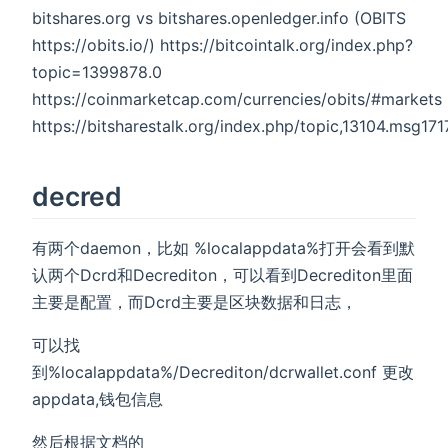
bitshares.org vs bitshares.openledger.info (OBITS
https://obits.io/) https://bitcointalk.org/index.php?
topic=1399878.0
https://coinmarketcap.com/currencies/obits/#markets
https://bitsharestalk.org/index.php/topic,13104.msg1
decred
有两个daemon，比如 %localappdata%打开会看到默
认两个Dcrd和Decrediton，可以看到Decrediton里面
主要是配置，而Dcrd主要是区块数据和日志，
可以找
到%localappdata%/Decrediton/dcrwallet.conf 更改
appdata,钱包信息
然后根据文档的