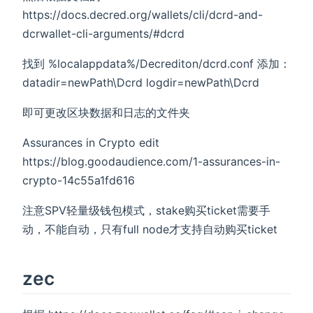
https://docs.decred.org/wallets/cli/dcrd-and-
dcrwallet-cli-arguments/#dcrd
找到 %localappdata%/Decrediton/dcrd.conf 添加：
datadir=newPath\Dcrd logdir=newPath\Dcrd
即可更改区块数据和日志的文件夹
Assurances in Crypto edit
https://blog.goodaudience.com/1-assurances-in-
crypto-14c55a1fd616
注意SPV轻量级钱包模式，stake购买ticket需要手
动，不能自动，只有full node才支持自动购买ticket
zec