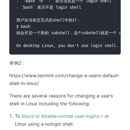
- `-bash` 中 `-` 表示当前是一个 login shell

- `bash` 表示不是 login shell

用户在当前交互式的shell中执行：

$ bash

就会开启一个新的 subshell，这个subshell就是一个 non-log
举例2：
https://www.tecmint.com/change-a-users-default-
shell-in-linux/
There are several reasons for changing a user’s
shell in Linux including the following:
(opens ne
To
block or disable normal user logins
in
Linux using a nologin shell.