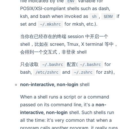
file indicated by the
variable for
ENV
POSIX/XSI-compliant shells such as dash,
ksh, and bash when invoked as
,
if
sh
$ENV
set and
for mksh, etc.).
~/.mkshrc
当你在已经存在的终端 session 中开启一个
shell，比如在 screen, Tmux, X terminal 等中，
会得到一个交互式，非登录 shell
只会读取
配置(
for
~/.bashrc
~/.bashrc
bash,
and
for zsh)。
/etc/zshrc
~/.zshrc
non-interactive, non-login
shell
When a shell runs a script or a command
passed on its command line, it's a
non-
interactive, non-login
shell. Such shells run
all the time: it's very common that when a
program calls another program, it really runs