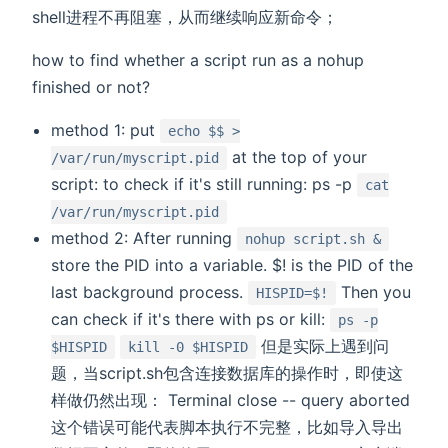
shell进程不再阻塞，从而继续响应新命令；
how to find whether a script run as a nohup
finished or not?
method 1: put
echo $$ >
at the top of your
/var/run/myscript.pid
script: to check if it's still running: ps -p
cat
/var/run/myscript.pid
method 2: After running
nohup script.sh &
store the PID into a variable. $! is the PID of the
last background process.
Then you
HISPID=$!
can check if it's there with ps or kill:
ps -p
但是实际上遇到问
$HISPID
kill -0 $HISPID
题，当script.sh包含连接数据库的操作时，即使这
样做仍然出现： Terminal close -- query aborted
这个错误可能代表脚本执行不完整，比如导入导出