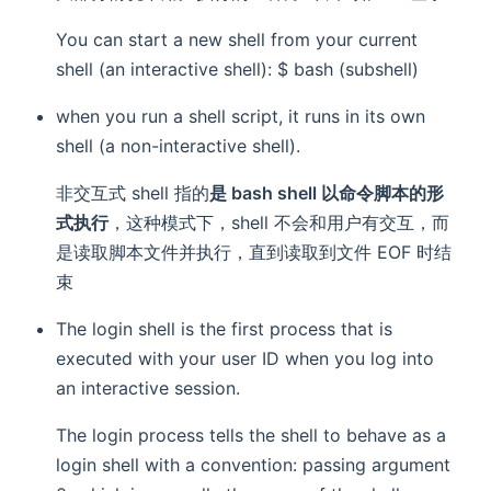
You can start a new shell from your current
shell (an interactive shell): $ bash (subshell)
when you run a shell script, it runs in its own
shell (a non-interactive shell).
非交互式 shell 指的
是 bash shell 以命令脚本的形
式执行
，这种模式下，shell 不会和用户有交互，而
是读取脚本文件并执行，直到读取到文件 EOF 时结
束
The login shell is the first process that is
executed with your user ID when you log into
an interactive session.
The login process tells the shell to behave as a
login shell with a convention: passing argument