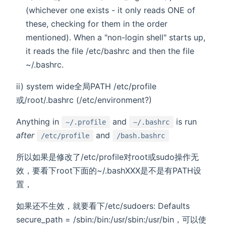
(whichever one exists - it only reads ONE of
these, checking for them in the order
mentioned). When a "non-login shell" starts up,
it reads the file /etc/bashrc and then the file
~/.bashrc.
ii) system wide全局PATH /etc/profile
或/root/.bashrc (/etc/environment?)
Anything in
and
is run
~/.profile
~/.bashrc
after
and
/etc/profile
/bash.bashrc
所以如果是修改了/etc/profile对root或sudo操作无
效，要看下root下面的~/.bashXXX是不是有PATH设
置，
如果还不生效，就要看下/etc/sudoers: Defaults
secure_path = /sbin:/bin:/usr/sbin:/usr/bin，可以使