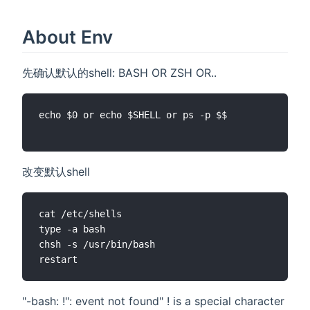
About Env
先确认默认的shell: BASH OR ZSH OR..
echo $0 or echo $SHELL or ps -p $$

改变默认shell
cat /etc/shells

type -a bash

chsh -s /usr/bin/bash

"-bash: !": event not found" ! is a special character