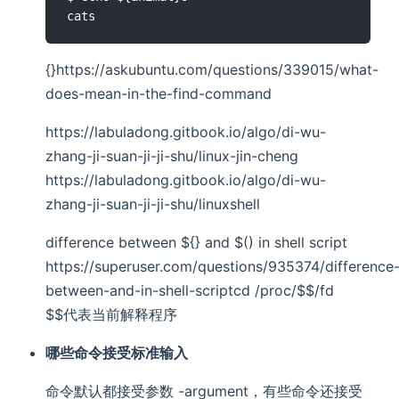
{}https://askubuntu.com/questions/339015/what-
does-mean-in-the-find-command
https://labuladong.gitbook.io/algo/di-wu-
zhang-ji-suan-ji-ji-shu/linux-jin-cheng
https://labuladong.gitbook.io/algo/di-wu-
zhang-ji-suan-ji-ji-shu/linuxshell
difference between ${} and $() in shell script
https://superuser.com/questions/935374/difference
between-and-in-shell-scriptcd /proc/$$/fd
$$代表当前解释程序
哪些命令接受标准输入
命令默认都接受参数 -argument，有些命令还接受