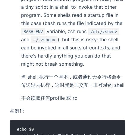
a tiny script in a shell to invoke that other
program. Some shells read a startup file in
this case (bash runs the file indicated by the
variable, zsh runs
BASH_ENV
/etc/zshenv
and
), but this is risky: the shell
~/.zshenv
can be invoked in all sorts of contexts, and
there's hardly anything you can do that
might not break something.
当 shell 执行一个脚本，或者通过命令行将命令
传送过去执行，这时就是非交互，非登录的 shell
不会读取任何profile 或 rc
举例1：
echo $0
