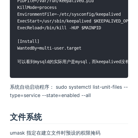
PIDFile=/var/run/keepalived.pid

KillMode=process

EnvironmentFile=-/etc/sysconfig/keepalived

ExecStart=/usr/sbin/keepalived $KEEPALIVED_OPTION
ExecReload=/bin/kill -HUP $MAINPID

[Install]

WantedBy=multi-user.target

可以看到mysqld的实际用户是mysql，而keepalived没有指定
系统自动启动程序： sudo systemctl list-unit-files --
type=service --state=enabled --all
文件系统
umask 指定在建立文件时预设的权限掩码