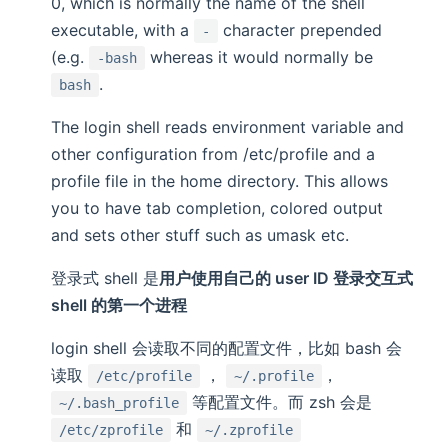
0, which is normally the name of the shell
executable, with a
character prepended
-
(e.g.
whereas it would normally be
-bash
.
bash
The login shell reads environment variable and
other configuration from /etc/profile and a
profile file in the home directory. This allows
you to have tab completion, colored output
and sets other stuff such as umask etc.
登录式 shell 是
用户使用自己的 user ID 登录交互式
shell 的第一个进程
login shell 会读取不同的配置文件，比如 bash 会
读取
，
，
/etc/profile
~/.profile
等配置文件。而 zsh 会是
~/.bash_profile
和
/etc/zprofile
~/.zprofile