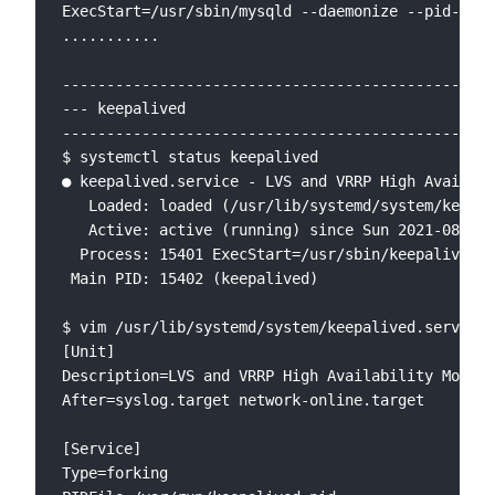
ExecStart=/usr/sbin/mysqld --daemonize --pid-file
...........

-------------------------------------------------
--- keepalived

-------------------------------------------------
$ systemctl status keepalived

● keepalived.service - LVS and VRRP High Availabi
   Loaded: loaded (/usr/lib/systemd/system/keepal
   Active: active (running) since Sun 2021-08-29 
  Process: 15401 ExecStart=/usr/sbin/keepalived $
 Main PID: 15402 (keepalived)

$ vim /usr/lib/systemd/system/keepalived.service

[Unit]

Description=LVS and VRRP High Availability Monito
After=syslog.target network-online.target

[Service]

Type=forking
