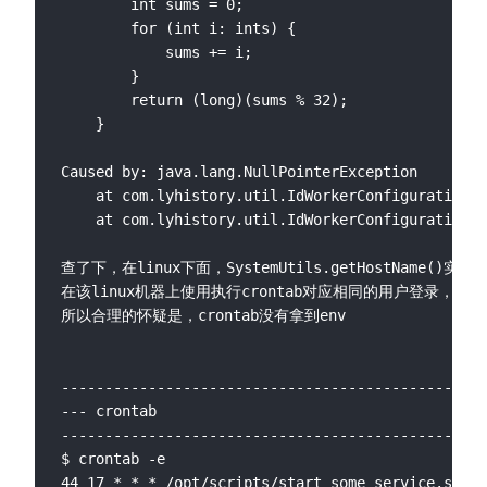
        int sums = 0;

        for (int i: ints) {

            sums += i;

        }

        return (long)(sums % 32);

    }

Caused by: java.lang.NullPointerException

	at com.lyhistory.util.IdWorkerConfiguration.getDataCenterId(IdWorkerConfiguration.java:64)

	at com.lyhistory.util.IdWorkerConfiguration.getDateFromConfig(IdWorkerConfiguration.java:43)

查了下，在linux下面，SystemUtils.getHostName()实际是
在该linux机器上使用执行crontab对应相同的用户登录，并执
所以合理的怀疑是，crontab没有拿到env

-------------------------------------------------
--- crontab

-------------------------------------------------
$ crontab -e

44 17 * * * /opt/scripts/start_some_service.sh &&