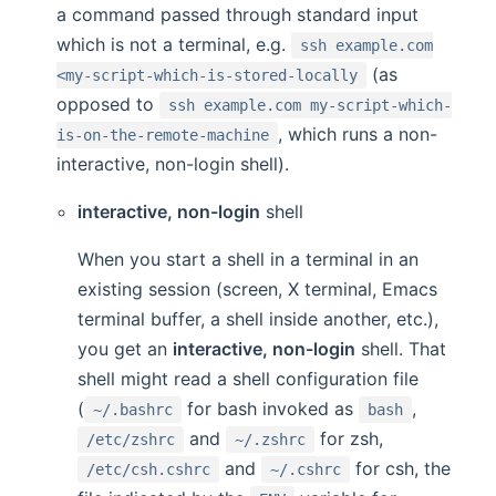
a command passed through standard input
which is not a terminal, e.g.
ssh example.com
(as
<my-script-which-is-stored-locally
opposed to
ssh example.com my-script-which-
, which runs a non-
is-on-the-remote-machine
interactive, non-login shell).
interactive, non-login
shell
When you start a shell in a terminal in an
existing session (screen, X terminal, Emacs
terminal buffer, a shell inside another, etc.),
you get an
interactive, non-login
shell. That
shell might read a shell configuration file
(
for bash invoked as
,
~/.bashrc
bash
and
for zsh,
/etc/zshrc
~/.zshrc
and
for csh, the
/etc/csh.cshrc
~/.cshrc