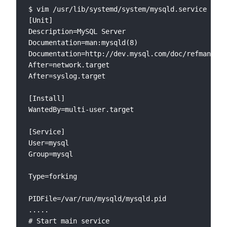
$ vim /usr/lib/systemd/system/mysqld.service

[Unit]

Description=MySQL Server

Documentation=man:mysqld(8)

Documentation=http://dev.mysql.com/doc/refman/en/
After=network.target

After=syslog.target

[Install]

WantedBy=multi-user.target

[Service]

User=mysql

Group=mysql

Type=forking

PIDFile=/var/run/mysqld/mysqld.pid

.....

# Start main service
