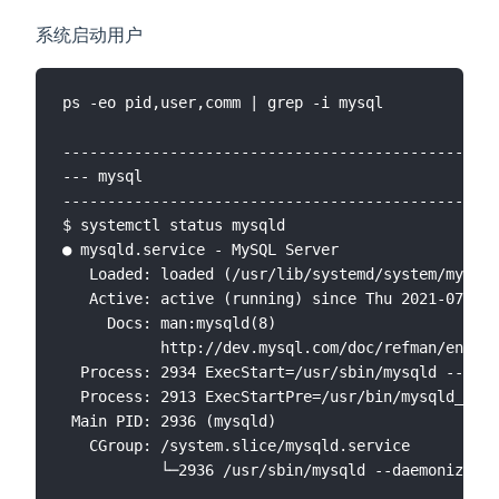
系统启动用户
ps -eo pid,user,comm | grep -i mysql

-------------------------------------------------
--- mysql

-------------------------------------------------
$ systemctl status mysqld

● mysqld.service - MySQL Server

   Loaded: loaded (/usr/lib/systemd/system/m
   Active: active (running) since Thu 2021-07-08 
     Docs: man:mysqld(8)

           http://dev.mysql.com/doc/refman/en/usi
  Process: 2934 ExecStart=/usr/sbin/mysqld --daem
  Process: 2913 ExecStartPre=/usr/bin/mysqld_pre_
 Main PID: 2936 (mysqld)

   CGroup: /system.slice/mysqld.service

           └─2936 /usr/sbin/mysqld --daemonize --