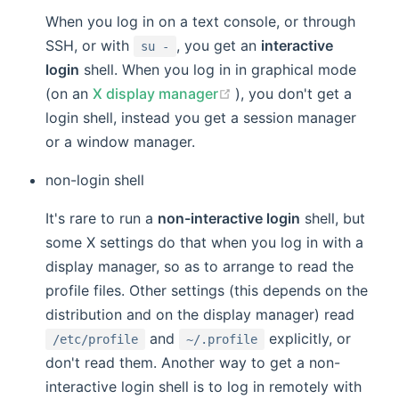
When you log in on a text console, or through
SSH, or with
, you get an
interactive
su -
login
shell. When you log in in graphical mode
(opens new window)
(on an
X display manager
), you don't get a
login shell, instead you get a session manager
or a window manager.
non-login shell
It's rare to run a
non-interactive login
shell, but
some X settings do that when you log in with a
display manager, so as to arrange to read the
profile files. Other settings (this depends on the
distribution and on the display manager) read
and
explicitly, or
/etc/profile
~/.profile
don't read them. Another way to get a non-
interactive login shell is to log in remotely with