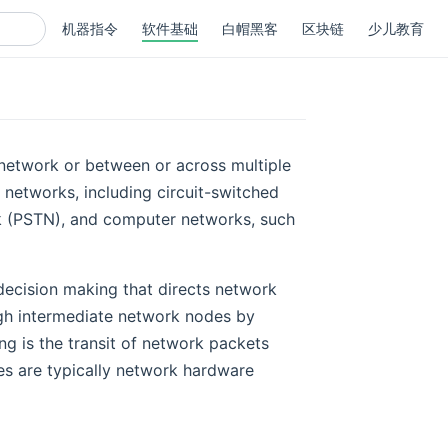
机器指令
软件基础
白帽黑客
区块链
少儿教育
a network or between or across multiple
 networks, including circuit-switched
k (PSTN), and computer networks, such
 decision making that directs network
ugh intermediate network nodes by
g is the transit of network packets
es are typically network hardware