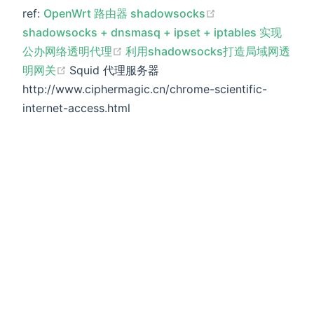
(opens new wind
ref:
OpenWrt 路由器 shadowsocks
shadowsocks + dnsmasq + ipset + iptables 实现
(opens new window)
公办网络透明代理
利用shadowsocks打造局域网透
(opens new window)
明网关
Squid 代理服务器
http://www.ciphermagic.cn/chrome-scientific-
internet-access.html