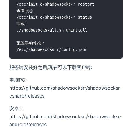
/etc/init.d/shadowsocks-r restart

查看状态：

/etc/init.d/shadowsocks-r status

卸载：

./shadowsocks-all.sh uninstall

配置手动修改：

服务端安装好之后,现在可以下载客户端:
电脑PC:
https://github.com/shadowsocksrr/shadowsocksr-
csharp/releases
安卓：
https://github.com/shadowsocksrr/shadowsocksr-
android/releases