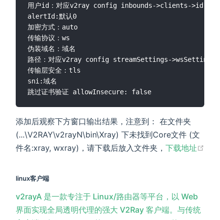
用户id：对应v2ray config inbounds->clients->id

alertId:默认0

加密方式：auto

传输协议：ws

伪装域名：域名

路径：对应v2ray config streamSettings->wsSettings->
传输层安全：tls

sni:域名

添加后观察下方窗口输出结果，注意到： 在文件夹
(...\V2RAY\v2rayN\bin\Xray) 下未找到Core文件 (文
(op
件名:xray, wxray)，请下载后放入文件夹，
下载地址
linux客户端
v2rayA 是一款专注于 Linux/路由器等平台，以 Web
界面实现全局透明代理的强大 V2Ray 客户端。与传统