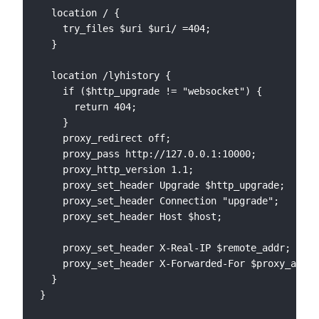
  location / {

    try_files $uri $uri/ =404;

  }

  location /lyhistory {

    if ($http_upgrade != "websocket") {

      return 404;

    }

    proxy_redirect off;

    proxy_pass http://127.0.0.1:10000;

    proxy_http_version 1.1;

    proxy_set_header Upgrade $http_upgrade;

    proxy_set_header Connection "upgrade";

    proxy_set_header Host $host;

    proxy_set_header X-Real-IP $remote_addr;

    proxy_set_header X-Forwarded-For $proxy_add_x
  }

}
