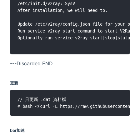
/etc/init.d/v2ray: SysV

After installation, we will need to:

Update /etc/v2ray/config.json file for your own s
Run service v2ray start command to start V2Ray.

Optionally run service v2ray start|stop|status|re
---Discarded END
更新
// 只更新 .dat 資料檔

bbr加速