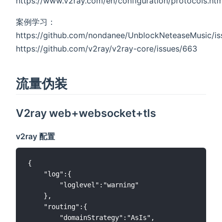
https://www.v2ray.com/en/configuration/protocols.htm
案例学习：
https://github.com/nondanee/UnblockNeteaseMusic/is
https://github.com/v2ray/v2ray-core/issues/663
流量伪装
V2ray web+websocket+tls
v2ray 配置
{

    "log":{

        "loglevel":"warning"

    },

    "routing":{

        "domainStrategy":"AsIs",
