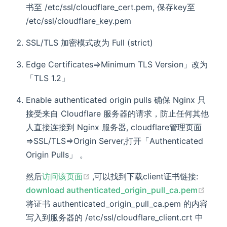
书至 /etc/ssl/cloudflare_cert.pem, 保存key至
/etc/ssl/cloudflare_key.pem
SSL/TLS 加密模式改为 Full (strict)
Edge Certificates=>Minimum TLS Version」改为
「TLS 1.2」
Enable authenticated origin pulls 确保 Nginx 只
接受来自 Cloudflare 服务器的请求，防止任何其他
人直接连接到 Nginx 服务器, cloudflare管理页面
=>SSL/TLS=>Origin Server,打开「Authenticated
Origin Pulls」 。
(opens new window)
然后
访问该页面
,可以找到下载client证书链接:
(ope
download authenticated_origin_pull_ca.pem
将证书 authenticated_origin_pull_ca.pem 的内容
写入到服务器的 /etc/ssl/cloudflare_client.crt 中