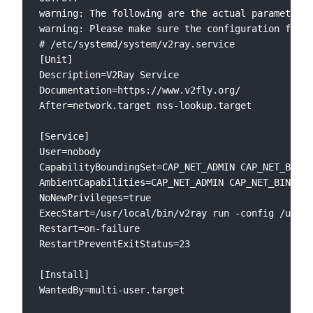
warning: The following are the actual parameters 
warning: Please make sure the configuration file 
# /etc/systemd/system/v2ray.service

[Unit]

Description=V2Ray Service

Documentation=https://www.v2fly.org/

After=network.target nss-lookup.target

[Service]

User=nobody

CapabilityBoundingSet=CAP_NET_ADMIN CAP_NET_BIND_
AmbientCapabilities=CAP_NET_ADMIN CAP_NET_BIND_SE
NoNewPrivileges=true

ExecStart=/usr/local/bin/v2ray run -config /usr/l
Restart=on-failure

RestartPreventExitStatus=23

[Install]

WantedBy=multi-user.target
