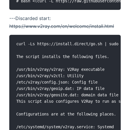
---Discarded start:
https://www.v2ray.com/en/welcome/install.html
curl -Ls https://install.direct/go.sh | sudo bash

The script installs the following files.

/usr/bin/v2ray/v2ray: V2Ray executable

/usr/bin/v2ray/v2ctl: Utility

/etc/v2ray/config.json: Config file

/usr/bin/v2ray/geoip.dat: IP data file

/usr/bin/v2ray/geosite.dat: domain data file

This script also configures V2Ray to run as servi
Configurations are at the following places.

/etc/systemd/system/v2ray.service: Systemd
