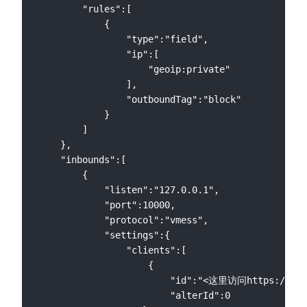
        "rules":[

            {

                "type":"field",

                "ip":[

                    "geoip:private"

                ],

                "outboundTag":"block"

            }

        ]

    },

    "inbounds":[

        {

            "listen":"127.0.0.1",

            "port":10000,

            "protocol":"vmess",

            "settings":{

                "clients":[

                    {

                        "id":"<这里访问https://www
                        "alterId":0
