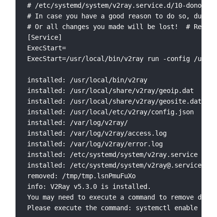
# /etc/systemd/system/v2ray.service.d/10-donot_to
# In case you have a good reason to do so, duplic
# Or all changes you made will be lost!  # Refer:
[Service]

ExecStart=

ExecStart=/usr/local/bin/v2ray run -config /usr/l
installed: /usr/local/bin/v2ray

installed: /usr/local/share/v2ray/geoip.dat

installed: /usr/local/share/v2ray/geosite.dat

installed: /usr/local/etc/v2ray/config.json

installed: /var/log/v2ray/

installed: /var/log/v2ray/access.log

installed: /var/log/v2ray/error.log

installed: /etc/systemd/system/v2ray.service

installed: /etc/systemd/system/v2ray@.service

removed: /tmp/tmp.lsnPmuFuXo

info: V2Ray v5.3.0 is installed.

You may need to execute a command to remove depen
Please execute the command: systemctl enable v2ra