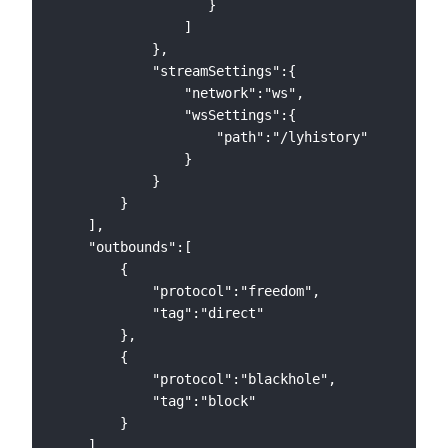
                   }

                ]

            },

            "streamSettings":{

                "network":"ws",

                "wsSettings":{

                    "path":"/lyhistory"

                }

            }

        }

    ],

    "outbounds":[

        {

            "protocol":"freedom",

            "tag":"direct"

        },

        {

            "protocol":"blackhole",

            "tag":"block"

        }

    ]
