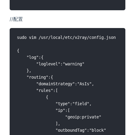
//配置
sudo vim /usr/local/etc/v2ray/config.json

{

    "log":{

        "loglevel":"warning"

    },

    "routing":{

        "domainStrategy":"AsIs",

        "rules":[

            {

                "type":"field",

                "ip":[

                    "geoip:private"

                ],

                "outboundTag":"block"
