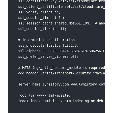
  ssl_certificate_key /etc/ssl/cloudflare_key.pem
  ssl_client_certificate /etc/ssl/cloudflare_clie
  ssl_verify_client on;

  ssl_session_timeout 1d;

  ssl_session_cache shared:MozSSL:10m;  # about 4
  ssl_session_tickets off;

  # intermediate configuration

  ssl_protocols TLSv1.2 TLSv1.3;

  ssl_ciphers ECDHE-ECDSA-AES128-GCM-SHA256:ECDHE
  ssl_prefer_server_ciphers off;

  # HSTS (ngx_http_headers_module is required) (6
  add_header Strict-Transport-Security "max-age=6
  server_name lyhistory.com www.lyhistory.com;

  root /var/www/html/mysite;

  index index.html index.htm index.nginx-debian.h