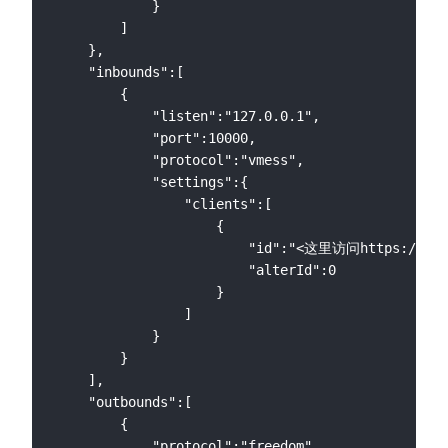
            }

        ]

    },

    "inbounds":[

        {

            "listen":"127.0.0.1",

            "port":10000,

            "protocol":"vmess",

            "settings":{

                "clients":[

                    {

                        "id":"<这里访问https://www
                        "alterId":0

                    }

                ]

            }

        }

    ],

    "outbounds":[

        {

            "protocol":"freedom",
