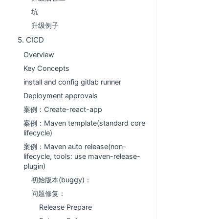
坑
升级例子
5. CICD
Overview
Key Concepts
install and config gitlab runner
Deployment approvals
案例：Create-react-app
案例：Maven template(standard core
lifecycle)
案例：Maven auto release(non-
lifecycle, tools: use maven-release-
plugin)
初始版本(buggy)：
问题修复：
Release Prepare