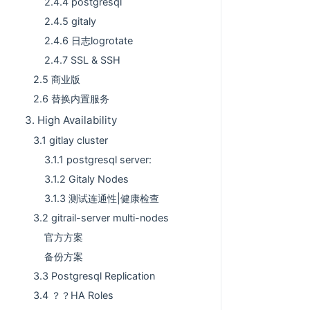
2.4.4 postgresql
2.4.5 gitaly
2.4.6 日志logrotate
2.4.7 SSL & SSH
2.5 商业版
2.6 替换内置服务
3. High Availability
3.1 gitlay cluster
3.1.1 postgresql server:
3.1.2 Gitaly Nodes
3.1.3 测试连通性|健康检查
3.2 gitrail-server multi-nodes
官方方案
备份方案
3.3 Postgresql Replication
3.4 ？？HA Roles