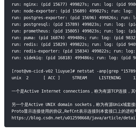
run: nginx: (pid 15677) 499827s; run: log: (pid 9980
run: node-exporter: (pid 15689) 499827s; run: log: 
run: postgres-exporter: (pid 15696) 499826s; run: l
run: postgresql: (pid 15789) 499823s; run: log: (pid
run: prometheus: (pid 15805) 499823s; run: log: (pid
run: puma: (pid 16874) 499480s; run: log: (pid 9832)
run: redis: (pid 15829) 499822s; run: log: (pid 9405
run: redis-exporter: (pid 15834) 499822s; run: log:
run: sidekiq: (pid 16818) 499486s; run: log: (pid 98
[root@vm-cicd-v02 liuyue]# netstat -anp|grep "15789"
unix  2      [ ACC ]     STREAM     LISTENING     1
一个是Active Internet connections，称为有源
另一个是Active UNIX domain sockets，称为有源U
Proto显示连接使用的协议,RefCnt表示连接到本套接口上的进程