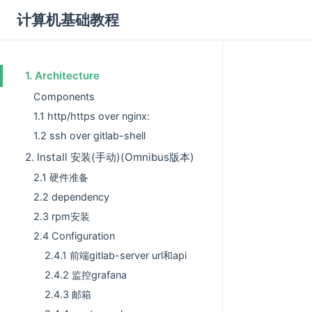
计算机基础教程
1. Architecture
Components
1.1 http/https over nginx:
1.2 ssh over gitlab-shell
2. Install 安装(手动)(Omnibus版本)
2.1 硬件准备
2.2 dependency
2.3 rpm安装
2.4 Configuration
2.4.1 前端gitlab-server url和api
2.4.2 监控grafana
2.4.3 邮箱