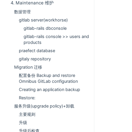
4. Maintenance 维护
数据管理
gitlab server(workhorse)
gitlab-rails dbconsole
gitlab-rails console >> users and
products
praefect database
gitaly repository
Migration 迁移
配置备份 Backup and restore
Omnibus GitLab configuration
Creating an application backup
Restore:
服务升级(upgrade policy)+卸载
主要规则
升级
升级后检查