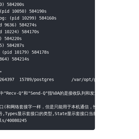
) 584200s

(pid 10050) 584190s

og: (pid 10299) 584160s

 9636) 584274s

 10224) 584170s

 584220s

) 584287s

 (pid 10179) 584178s

64) 584214s



264397  15789/postgres       /var/opt/gitlab/postgresql/.
TCP连接，其中"Recv-Q"和"Send-Q"指%0A的是接收队列和发送队
nix域套接口(和网络套接字一样，但是只能用于本机通信，性能可以提高一倍)。

号,Types显示套接口的类型,State显示套接口当前的状态,Path表