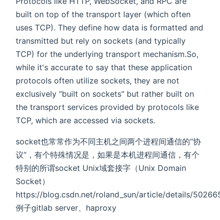
Protocols like HTTP, WebSocket, and RPC are
built on top of the transport layer (which often
uses TCP). They define how data is formatted and
transmitted but rely on sockets (and typically
TCP) for the underlying transport mechanism.So,
while it's accurate to say that these application
protocols often utilize sockets, they are not
exclusively "built on sockets" but rather built on
the transport services provided by protocols like
TCP, which are accessed via sockets.
socket也常常作为不同主机之间两个进程间通信的“协
议”，有个特殊情况是，如果是本机进程间通信，有个
特别的所谓socket Unix域套接字（Unix Domain
Socket）
https://blog.csdn.net/roland_sun/article/details/502
例子gitlab server、haproxy