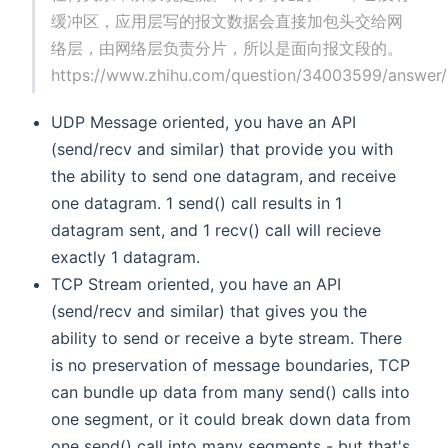
缓冲区，应用层写的报文数据会直接加包头交给网
络层，由网络层负责分片，所以是面向报文段的。
https://www.zhihu.com/question/34003599/answer
UDP Message oriented, you have an API
(send/recv and similar) that provide you with
the ability to send one datagram, and receive
one datagram. 1 send() call results in 1
datagram sent, and 1 recv() call will recieve
exactly 1 datagram.
TCP Stream oriented, you have an API
(send/recv and similar) that gives you the
ability to send or receive a byte stream. There
is no preservation of message boundaries, TCP
can bundle up data from many send() calls into
one segment, or it could break down data from
one send() call into many segments - but that's