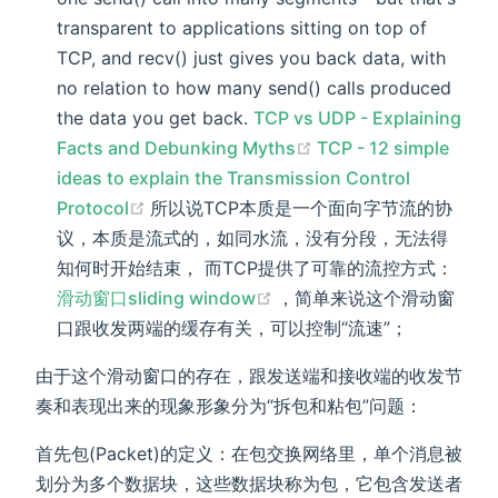
transparent to applications sitting on top of
TCP, and recv() just gives you back data, with
no relation to how many send() calls produced
the data you get back.
TCP vs UDP - Explaining
(opens new window)
Facts and Debunking Myths
TCP - 12 simple
ideas to explain the Transmission Control
(opens new window)
Protocol
所以说TCP本质是一个面向字节流的协
议，本质是流式的，如同水流，没有分段，无法得
知何时开始结束， 而TCP提供了可靠的流控方式：
(opens new window)
滑动窗口sliding window
，简单来说这个滑动窗
口跟收发两端的缓存有关，可以控制“流速”；
由于这个滑动窗口的存在，跟发送端和接收端的收发节
奏和表现出来的现象形象分为“拆包和粘包”问题：
首先包(Packet)的定义：在包交换网络里，单个消息被
划分为多个数据块，这些数据块称为包，它包含发送者