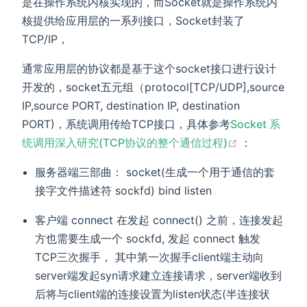
是在操作系统内核实现的，而Socket就是操作系统内
核提供给应用层的一系列接口，Socket封装了
TCP/IP，
通常应用层的协议都是基于这个socket接口进行设计
开发的，socket五元组（protocol[TCP/UDP],source
IP,source PORT, destination IP, destination
PORT)，系统调用传给TCP接口，具体参考
Socket 系
(opens new 
统调用深入研究(TCP协议的整个通信过程)
：
服务器端三部曲： socket(生成一个用于通信的套
接字文件描述符 sockfd) bind listen
客户端 connect 在发起 connect() 之前，连接发起
方也需要生成一个 sockfd, 发起 connect 触发
TCP三次握手， 其中第一次握手client端主动向
server端发起syn请求建立连接请求，server端收到
后将与client端的连接设置为listen状态(半连接状