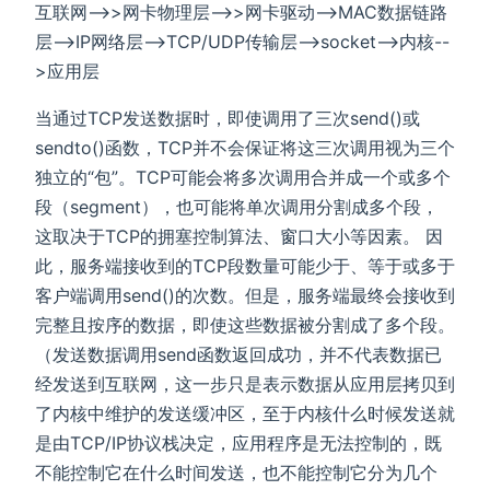
互联网-->>网卡物理层-->>网卡驱动-->MAC数据链路
层-->IP网络层-->TCP/UDP传输层-->socket-->内核--
>应用层
当通过TCP发送数据时，即使调用了三次send()或
sendto()函数，TCP并不会保证将这三次调用视为三个
独立的“包”。TCP可能会将多次调用合并成一个或多个
段（segment），也可能将单次调用分割成多个段，
这取决于TCP的拥塞控制算法、窗口大小等因素。 因
此，服务端接收到的TCP段数量可能少于、等于或多于
客户端调用send()的次数。但是，服务端最终会接收到
完整且按序的数据，即使这些数据被分割成了多个段。
（发送数据调用send函数返回成功，并不代表数据已
经发送到互联网，这一步只是表示数据从应用层拷贝到
了内核中维护的发送缓冲区，至于内核什么时候发送就
是由TCP/IP协议栈决定，应用程序是无法控制的，既
不能控制它在什么时间发送，也不能控制它分为几个