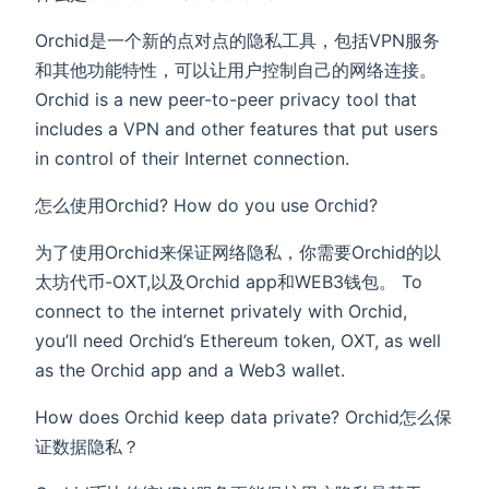
Orchid是一个新的点对点的隐私工具，包括VPN服务
和其他功能特性，可以让用户控制自己的网络连接。
Orchid is a new peer-to-peer privacy tool that
includes a VPN and other features that put users
in control of their Internet connection.
怎么使用Orchid? How do you use Orchid?
为了使用Orchid来保证网络隐私，你需要Orchid的以
太坊代币-OXT,以及Orchid app和WEB3钱包。 To
connect to the internet privately with Orchid,
you’ll need Orchid’s Ethereum token, OXT, as well
as the Orchid app and a Web3 wallet.
How does Orchid keep data private? Orchid怎么保
证数据隐私？