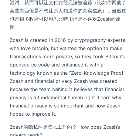
混淆，从而可以让支付路径无法被追踪（比如你网购了
某些东西但是不想让别人知道你的真实信息），当然这
也是很多政府可以容忍比特币但是不喜欢Zcash的原
因；
Zcash is created in 2016 by cryptography experts
who love bitcoin, but wanted the option to make
transacgtions more private, so they took Bitcoin's
opensource code and enhanced it with a
technology known as the "Zero-Knowledge Proof"
Zcash and financial privacy Zcash was created
because the team behind it believes that financial
privacy is a fundamental human right. Learn why
financial privacy is so important and how Zcash
hopes to improve it.
Zcash的隐私性是怎么工作的？ How does Zcash’s
privacy work?