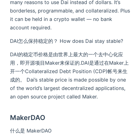
many reasons to use Dai instead of dollars. It’s
borderless, programmable, and collateralized. Plus
it can be held in a crypto wallet — no bank
account required.
DAI怎么保持稳定的？ How does Dai stay stable?
DAI的稳定币价格是由世界上最大的一个去中心化应
用，即开源项目Maker来保证的.DAI是通过在Maker上
开一个Collateralized Debt Position (CDP)帐号来生
成的。 Dai’s stable price is made possible by one
of the world’s largest decentralized applications,
an open source project called Maker.
MakerDAO
什么是 MakerDAO