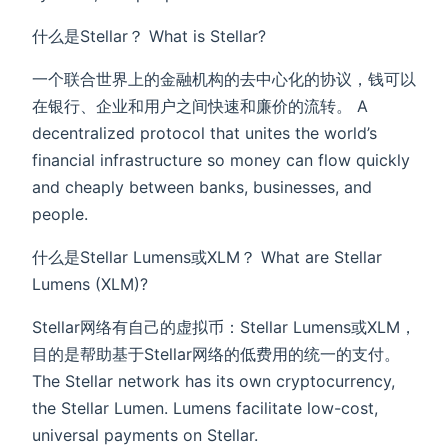
什么是Stellar？ What is Stellar?
一个联合世界上的金融机构的去中心化的协议，钱可以
在银行、企业和用户之间快速和廉价的流转。 A
decentralized protocol that unites the world’s
financial infrastructure so money can flow quickly
and cheaply between banks, businesses, and
people.
什么是Stellar Lumens或XLM？ What are Stellar
Lumens (XLM)?
Stellar网络有自己的虚拟币：Stellar Lumens或XLM，
目的是帮助基于Stellar网络的低费用的统一的支付。
The Stellar network has its own cryptocurrency,
the Stellar Lumen. Lumens facilitate low-cost,
universal payments on Stellar.