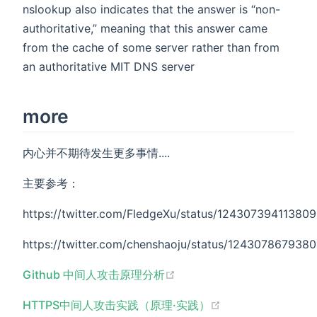
nslookup also indicates that the answer is “non-
authoritative,” meaning that this answer came
from the cache of some server rather than from
an authoritative MIT DNS server
more
内心并不期待发生更多事情....
主要参考：
https://twitter.com/FledgeXu/status/12430739411380
https://twitter.com/chenshaoju/status/124307867938
(opens new window)
Github 中间人攻击原理分析
(opens new wind
HTTPS中间人攻击实践（原理·实践）