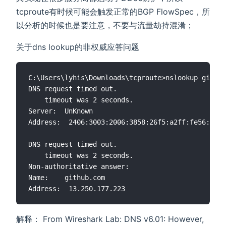
tcproute有时候可能会触发正常的BGP FlowSpec，所
以分析的时候也是要注意，不要与流量劫持混淆；
关于dns lookup的非权威应答问题
C:\Users\lyhis\Downloads\tcproute>nslookup github
DNS request timed out.

    timeout was 2 seconds.

Server:  UnKnown

Address:  2406:3003:2006:3858:26f5:a2ff:fe56:5326

DNS request timed out.

    timeout was 2 seconds.

Non-authoritative answer:

Name:    github.com

解释： From Wireshark Lab: DNS v6.01: However,