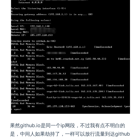
果然github.io是同一个ip网段，不过我有点不明白的
是，中间人如果劫持了，一样可以放行流量到达github