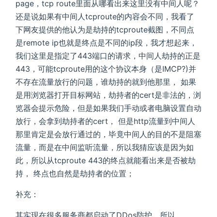
page，tcp route里面从哪看出来这里没有中间人呢？
还是说如果有中间人tcproute的内容会不同，我看了
下网友提供的他认为是劫持的tcproute截图，不同点
是remote ip也就是终点是不同的ip段，我才想起来，
我们这里是指定了443端口的请求，中间人劫持的正是
443，可能tcproute用的这个协议本身（是IMCP?)并
不存在流量放行的问题，谁劫持的就到他那里， 如果
是用浏览器打开目标网站，劫持者的cert是非法的，浏
览器会提示危险，但是如果我们手动或者电脑设置自动
放行，会拿到劫持者的cert， 但是http流量到中间人
那里肯定是会放行通过的，毕竟中间人的目的不是阻塞
流量，而是在中间监听流量，所以我猜应该是因为如
此，所以从tcproute 443的终点就能看出来是否被劫
持， 终点也自然是劫持者的位置；
补充：
其实现在很多服务商都启动了DDos防护，所以