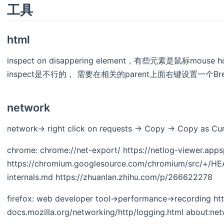
工具
html
inspect on disappering element，有些元素是鼠标m
inspect是不行的， 需要在相关的parent上面右键设置一个Break on-
network
network-> right click on requests -> Copy -> Copy as Cur
chrome: chrome://net-export/ https://netlog-viewer.app
https://chromium.googlesource.com/chromium/src/+/HEA
internals.md https://zhuanlan.zhihu.com/p/266622278
firefox: web developer tool->performance->recording htt
docs.mozilla.org/networking/http/logging.html about:ne