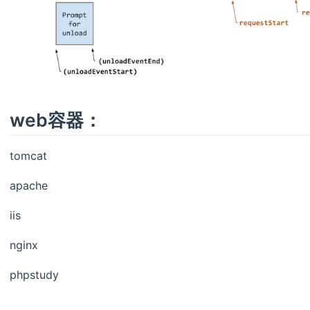
web容器：
tomcat
apache
iis
nginx
phpstudy