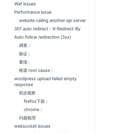
Waf issues
Performance issue
website calling another api server
301 auto redirect - X-Redirect-By
Auto follow redirection (3xx)
调查：
验证：
重现：
根源 root cause：
wordpress upload failed empty
response
初步观察
firefox下面：
chrome：
问题梳理
websocket issues