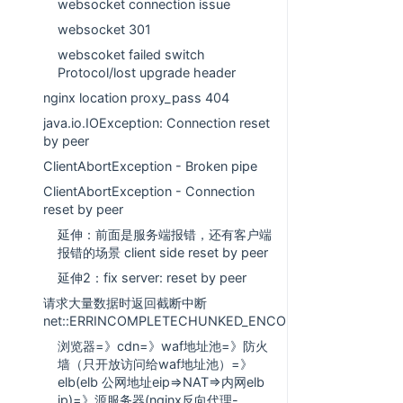
websocket connection issue
websocket 301
webscoket failed switch
Protocol/lost upgrade header
nginx location proxy_pass 404
java.io.IOException: Connection reset
by peer
ClientAbortException - Broken pipe
ClientAbortException - Connection
reset by peer
延伸：前面是服务端报错，还有客户端
报错的场景 client side reset by peer
延伸2：fix server: reset by peer
请求大量数据时返回截断中断
net::ERRINCOMPLETECHUNKED_ENCODING
浏览器=》cdn=》waf地址池=》防火
墙（只开放访问给waf地址池）=》
elb(elb 公网地址eip=>NAT=>内网elb
ip)=》源服务器(nginx反向代理-