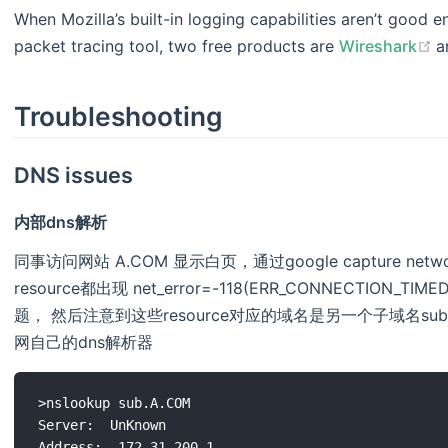
When Mozilla’s built-in logging capabilities aren’t good 
(
packet tracing tool, two free products are
Wireshark
a
Troubleshooting
DNS issues
内部dns解析
同事访问网站 A.COM 显示白页，通过google capture netwo
resource都出现 net_error=-118(ERR_CONNECTION_
题， 然后注意到这些resource对应的域名是另一个子域名sub.A
网自己的dns解析器
>nslookup sub.A.COM

Server:  UnKnown

Address:  172.31.200.1
