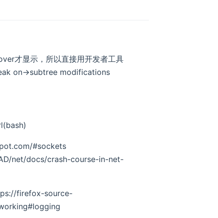
ouse hover才显示，所以直接用开发者工具
>subtree modifications
l(bash)
spot.com/#sockets
D/net/docs/crash-course-in-net-
ps://firefox-source-
tworking#logging