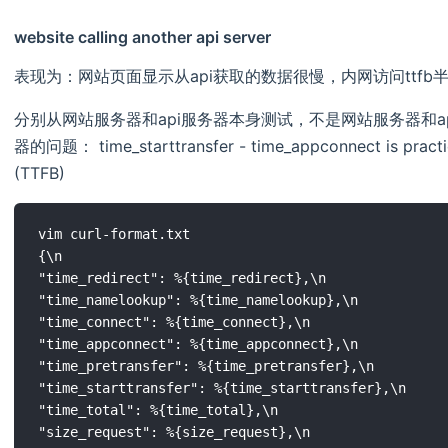
website calling another api server
表现为：网站页面显示从api获取的数据很慢，内网访问ttfb半分
分别从网站服务器和api服务器本身测试，不是网站服务器和a
器的问题： time_starttransfer - time_appconnect is practica
(TTFB)
vim curl-format.txt

{\n

"time_redirect": %{time_redirect},\n

"time_namelookup": %{time_namelookup},\n

"time_connect": %{time_connect},\n

"time_appconnect": %{time_appconnect},\n

"time_pretransfer": %{time_pretransfer},\n

"time_starttransfer": %{time_starttransfer},\n

"time_total": %{time_total},\n

"size_request": %{size_request},\n
