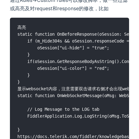
或高亮及对request和response的修改，比如
高亮

static function OnBeforeResponse(oSession: Sessio
    if (m_Hide304s && oSession.responseCode == 30
    	oSession["ui-hide"] = "true";

    }

    if(oSession.GetResponseBodyAsString().Contain
    	oSession["ui-color"] = "red";		

    }

}

显示websocket内容，注意需要双击请求右侧才会出现websocke
static function OnWebSocketMessage(oMsg: WebSocke
	// Log Message to the LOG tab

	FiddlerApplication.Log.LogString(oMsg.ToString());

}
