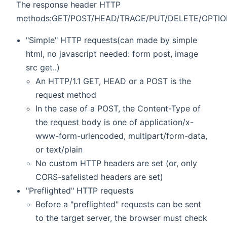
The response header HTTP
methods:GET/POST/HEAD/TRACE/PUT/DELETE/OPTI
"Simple" HTTP requests(can made by simple
html, no javascript needed: form post, image
src get..)
An HTTP/1.1 GET, HEAD or a POST is the
request method
In the case of a POST, the Content-Type of
the request body is one of application/x-
www-form-urlencoded, multipart/form-data,
or text/plain
No custom HTTP headers are set (or, only
CORS-safelisted headers are set)
"Preflighted" HTTP requests
Before a "preflighted" requests can be sent
to the target server, the browser must check