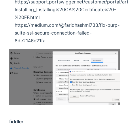
https://support.portswigger.net/customer/portal/ar
Installing_Installing%20CA%20Certificate%20-
%20FF.html
https://medium.com/@faridhashmi733/fix-burp-
suite-ssl-secure-connection-failed-
8de2146e21fa
fiddler